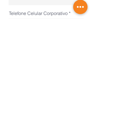
Telefone Celular Corporativo
CNPJ do gerador do resíduo
Endereço de coleta
Cidade
Estado