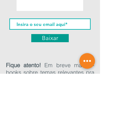
Baixar
Fique atento!
Em breve mais e-
books sobre temas relevantes pra
você baixar aqui.
Nossas redes sociais também são
uma ótima fonte de informação
sobre notícias ligadas ao tema de
sustentabilidade
,
reciclagem
,
logística reversa
,
meio ambiente
e
resíduos
de uma forma geral.