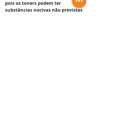
pois os toners podem ter 
substâncias nocivas não previstas 
pelo regulador brasileiro. Essa 
alternativa não é a mais 
sustentável, pois apenas confina o 
resíduo sem aproveitamento 
energético ou reciclabilidade.
Diferença Entre Toners Originais e 
Genéricos no Descarte
Toners originais
Toners genéricos
Maior chance de 
Maior 
serem aceitos 
variabilidade de 
em programas 
materiais, 
de logística 
podendo 
reversa e usam 
dificultar a 
materiais de 
reciclagem. 